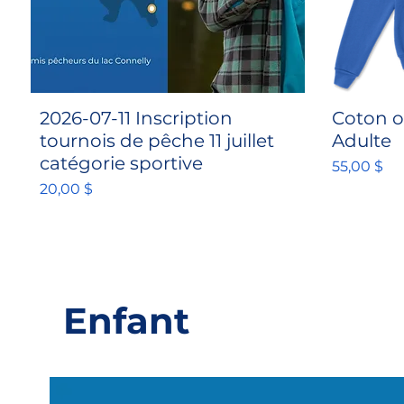
2026-07-11 Inscription
Coton o
tournois de pêche 11 juillet
Adulte
catégorie sportive
Prix
55,00 $
Prix
20,00 $
Enfant