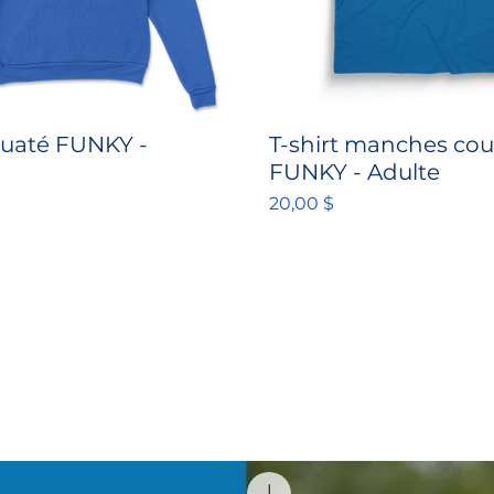
uaté FUNKY -
T-shirt manches cou
FUNKY - Adulte
Prix
20,00 $